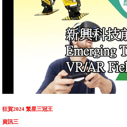
狂賀2024 繁星三冠王
資訊三