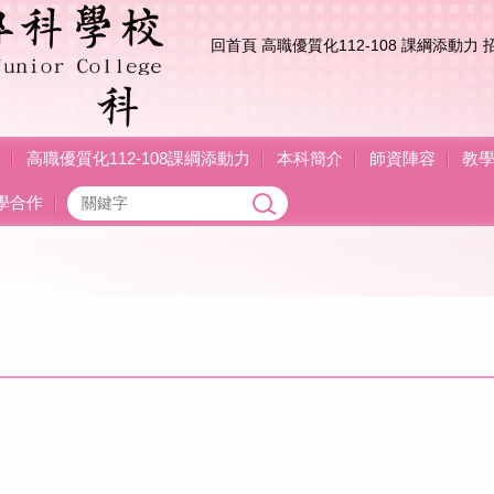
回首頁
高職優質化112-108 課綱添動力
高職優質化112-108課綱添動力
本科簡介
師資陣容
教
學合作