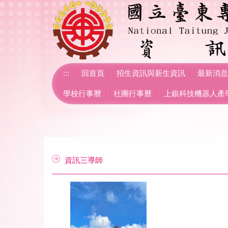
跳
到
主
要
內
容
區
:::
回首頁
招生資訊與新生資訊
最新消息
學校行事曆
社團行事曆
上銀科技機器人產
資訊三導師