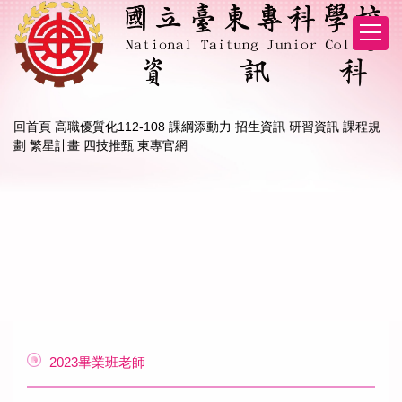
跳
到
主
要
內
容
區
回首頁
高職優質化112-108 課綱添動力
招生資訊
研習資訊
課程規
劃
繁星計畫
四技推甄
東專官網
2023畢業班老師