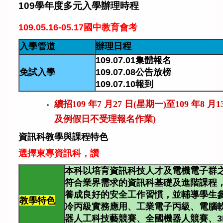
109學年度多元入學辦理時程
109.05.16-05.17國中教育會考
入學管道
辦理日程
109.07.01集體報名
免試入學
109.07.08公告放榜
109.07.10報到
續招
年
月
日
星期一
至
年
月
109
7
27
(
)
109
8
1
及例假日不受理報名作業
)
資訊科教學與課程特色
選擇東專資訊科，讚
本科以培育資訊科技人才及電機電子群
符合業界需求的資訊科基礎及進階課程
養成良好的安全工作習慣，並輔導學生
教學特色
冷丙級實務應用、工業電子丙級、電腦
器人工科技藝競賽、全國機器人競賽、3