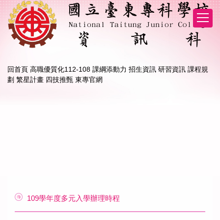
跳
到
主
要
內
容
區
回首頁
高職優質化112-108 課綱添動力
招生資訊
研習資訊
課程規
劃
繁星計畫
四技推甄
東專官網
109學年度多元入學辦理時程