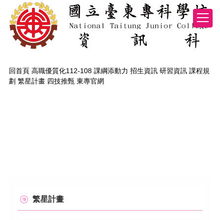
跳
到
主
要
內
容
區
回首頁
高職優質化112-108 課綱添動力
招生資訊
研習資訊
課程規
劃
繁星計畫
四技推甄
東專官網
繁星計畫