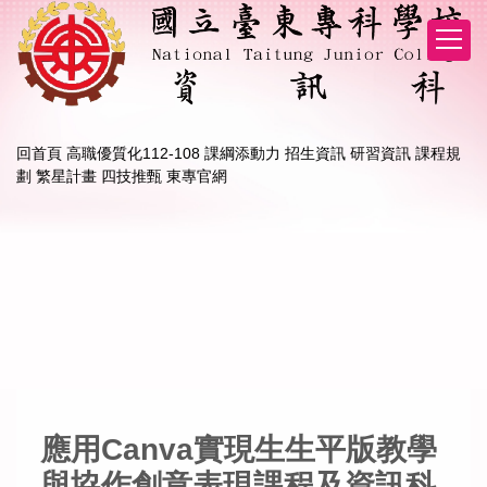
跳
到
主
要
內
容
區
回首頁
高職優質化112-108 課綱添動力
招生資訊
研習資訊
課程規
劃
繁星計畫
四技推甄
東專官網
應用Canva實現生生平版教學
與協作創意表現課程及資訊科