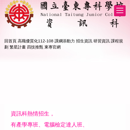
跳
到
主
要
內
容
區
回首頁
高職優質化112-108 課綱添動力
招生資訊
研習資訊
課程規
劃
繁星計畫
四技推甄
東專官網
資訊科熱情招生，
有產學專班、電腦檢定達人班、